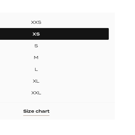
ollection
ection
XXS
XS
S
M
L
XL
XXL
Size chart