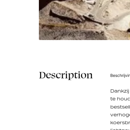
Sporta Mon Ventoux
Sporta
€30,00
Shirt - Unisex 2024
Buff 20
Description
Beschrijvi
Dankzij
te houd
bestsel
verhoge
koersbr