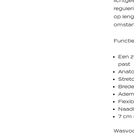
lichtge
reguler
op leng
omstan
Functie
Een z
past
Anat
Stret
Brede
Ademe
Flexi
Naad
7 cm 
Wasvoo