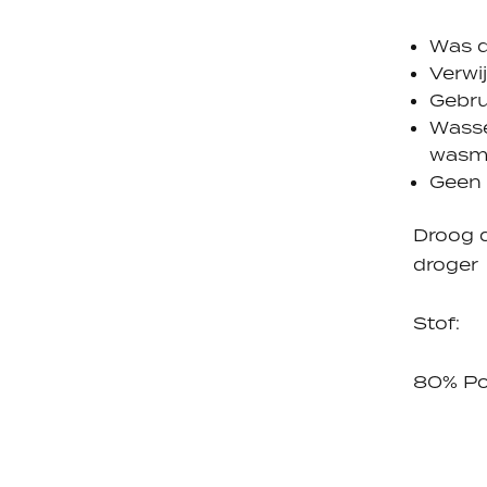
Was d
Verwi
Gebru
Wasse
wasm
Geen 
Droog d
droger
Stof:
80% Po