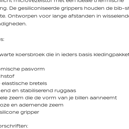
wicht microvezelstof met een ideale thermische
ing. De gesiliconiseerde grippers houden de bib-s
te. Ontworpen voor lange afstanden in wisselend
digheden.
s:
warte koersbroek die in ieders basis kledingpakke
omische pasvorm
chstof
 elastische bretels
nd en stabiliserend ruggaas
bele zeem die de vorm van je billen aanneemt
loze en ademende zeem
silicone gripper
rschriften: