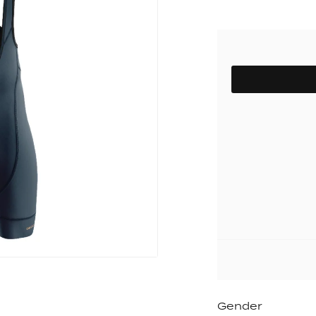
pack
Outlet
Women's C
The Dad pack
Men's Coll
SIZE
 313
Delirium
Grammont 313
Gender