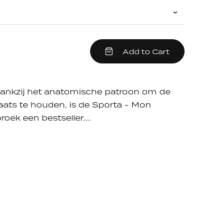
crease
Add to Cart
em
antity
e
Dankzij het anatomische patroon om de
aats te houden, is de Sporta - Mon
oek een bestseller....