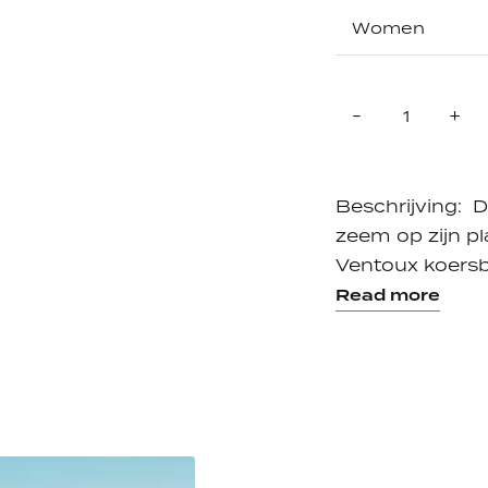
Quantity
Reduce
In
-
+
item
it
quantity
qu
by
by
one
on
Beschrijving: 
zeem op zijn pl
Ventoux koersbr
Read more