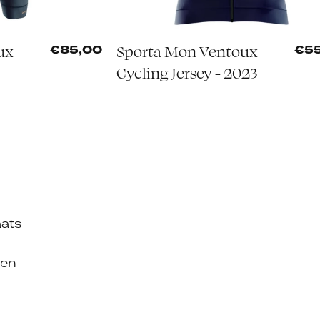
ux
Sporta Mon Ventoux
€85,00
€5
Cycling Jersey - 2023
aats
len